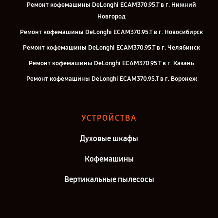
Ремонт кофемашины DeLonghi ECAM370.95.T в г. Нижний
Новгород
Ремонт кофемашины DeLonghi ECAM370.95.T в г. Новосибирск
Ремонт кофемашины DeLonghi ECAM370.95.T в г. Челябинск
Ремонт кофемашины DeLonghi ECAM370.95.T в г. Казань
Ремонт кофемашины DeLonghi ECAM370.95.T в г. Воронеж
Ремонт кофемашины DeLonghi ECAM370.95.T в г. Саратов
Ремонт кофемашины DeLonghi ECAM370.95.T в г. Самара
УСТРОЙСТВА
Ремонт кофемашины DeLonghi ECAM370.95.T в г. Киров
Духовые шкафы
Ремонт кофемашины DeLonghi ECAM370.95.T в г. Москва
Ремонт кофемашины DeLonghi ECAM370.95.T в г. Санкт-Петербург
Кофемашины
Вертикальные пылесосы