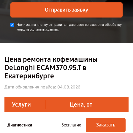
Отправить заявку
Нажимая на кнопку отправить я даю свое согласие на обработку
моих
.
персональных данных
Цена ремонта кофемашины
DeLonghi ECAM370.95.T в
Екатеринбурге
Дата обновления прайса:
04.08.2026
Услуги
Цена, от
Заказать
Диагностика
бесплатно